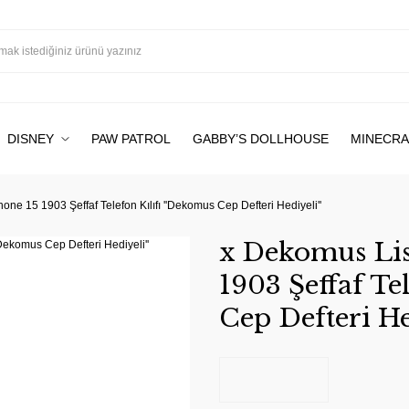
DISNEY
PAW PATROL
GABBY’S DOLLHOUSE
MINECRA
one 15 1903 Şeffaf Telefon Kılıfı ''Dekomus Cep Defteri Hediyeli''
x Dekomus Lis
1903 Şeffaf Te
Cep Defteri He