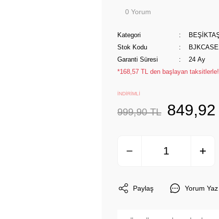
0 Yorum
Kategori
BEŞİKTA
Stok Kodu
BJKCASE2
Garanti Süresi
24 Ay
*168,57 TL den başlayan taksitlerle!
İNDİRİMLİ
849,92
999,90 TL
Paylaş
Yorum Yaz