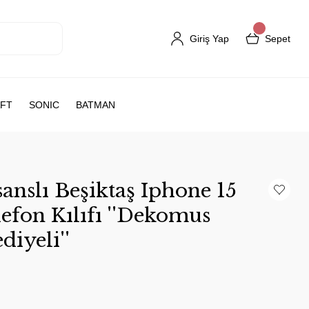
Giriş Yap
Sepet
FT
SONIC
BATMAN
anslı Beşiktaş Iphone 15
lefon Kılıfı ''Dekomus
diyeli''