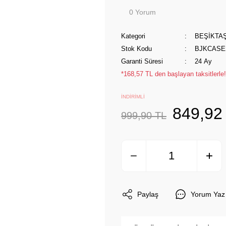
0 Yorum
Kategori
BEŞİKTA
Stok Kodu
BJKCASE2
Garanti Süresi
24 Ay
*168,57 TL den başlayan taksitlerle!
İNDİRİMLİ
849,92
999,90 TL
Paylaş
Yorum Yaz