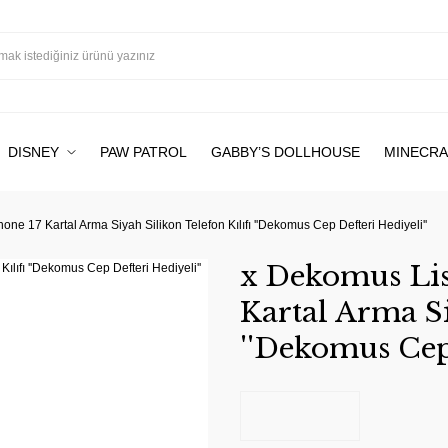
DISNEY
PAW PATROL
GABBY’S DOLLHOUSE
MINECRA
one 17 Kartal Arma Siyah Silikon Telefon Kılıfı ''Dekomus Cep Defteri Hediyeli''
x Dekomus Lisa
Kartal Arma Si
''Dekomus Cep 