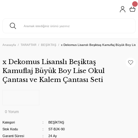
Anasayfa
TARAFTAR
BEŞİKTAŞ
x Dekomus Lisanslı Beşiktaş Kamuflaj Büyük Boy Lise
x Dekomus Lisanslı Beşiktaş
Kamuflaj Büyük Boy Lise Okul
Çantası ve Kalem Çantası Seti
0 Yorum
Kategori
BEŞİKTAŞ
Stok Kodu
ST-BJK-90
Garanti Süresi
24 Ay