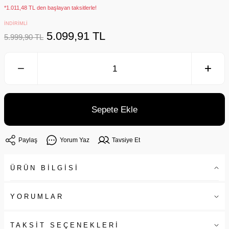
*1.011,48 TL den başlayan taksitlerle!
İNDİRİMLİ
5.099,91 TL
5.999,90 TL
Sepete Ekle
Paylaş
Yorum Yaz
Tavsiye Et
ÜRÜN BİLGİSİ
YORUMLAR
TAKSİT SEÇENEKLERİ