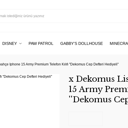
DISNEY
PAW PATROL
GABBY’S DOLLHOUSE
MINECRA
ahçe Iphone 15 Army Premium Telefon Kılıfı ''Dekomus Cep Defteri Hediyeli''
x Dekomus Lis
15 Army Premi
''Dekomus Cep 