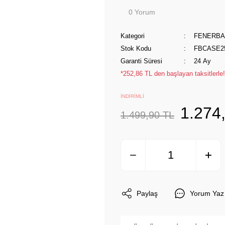
0 Yorum
Kategori
FENERB
Stok Kodu
FBCASE25
Garanti Süresi
24 Ay
*252,86 TL den başlayan taksitlerle!
İNDİRİMLİ
1.274
1.499,90 TL
Paylaş
Yorum Yaz