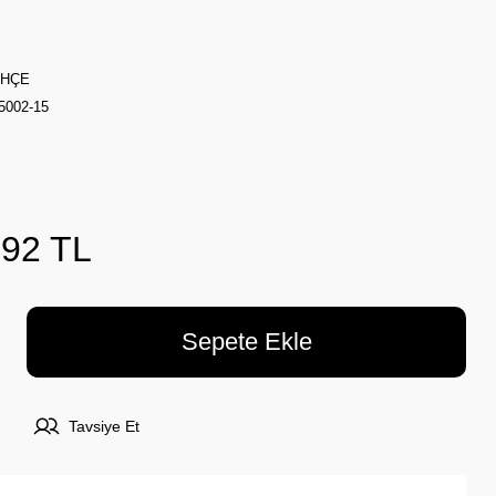
AHÇE
002-15
,92 TL
Sepete Ekle
Tavsiye Et