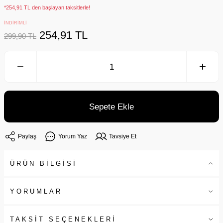
*254,91 TL den başlayan taksitlerle!
İNDİRİMLİ
254,91 TL
299,90 TL
Sepete Ekle
Paylaş
Yorum Yaz
Tavsiye Et
ÜRÜN BİLGİSİ
YORUMLAR
TAKSİT SEÇENEKLERİ