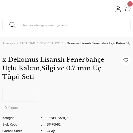
Anasayfa
TARAFTAR
FENERBAHÇE
x Dekomus Lisanslı Fenerbahçe Uçlu Kalem,Silgi 
x Dekomus Lisanslı Fenerbahçe
Uçlu Kalem,Silgi ve 0.7 mm Uç
Tüpü Seti
0 Yorum
Kategori
FENERBAHÇE
Stok Kodu
ST-FB-82
Garanti Süresi
24 Ay