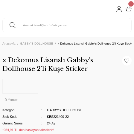
Anasayfa
GABBY’S DOLLHOUSE
x Dekomus Lisanslı Gabby’s Dollhouse 2'li Kuşe Sticker
x Dekomus Lisanslı Gabby’s
Dollhouse 2'li Kuşe Sticker
0 Yorum
Kategori
GABBY’S DOLLHOUSE
Stok Kodu
KES221400-22
Garanti Süresi
24 Ay
*254,91 TL den başlayan taksitlerle!