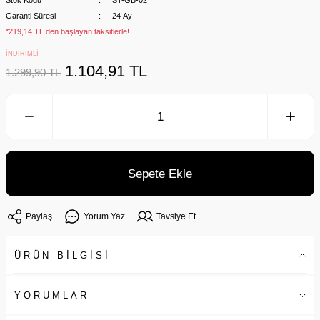
Stok Kodu
ST-GB-02
Garanti Süresi
24 Ay
*219,14 TL den başlayan taksitlerle!
İNDİRİMLİ
1.104,91 TL
1.299,90 TL
Sepete Ekle
Paylaş
Yorum Yaz
Tavsiye Et
ÜRÜN BİLGİSİ
YORUMLAR