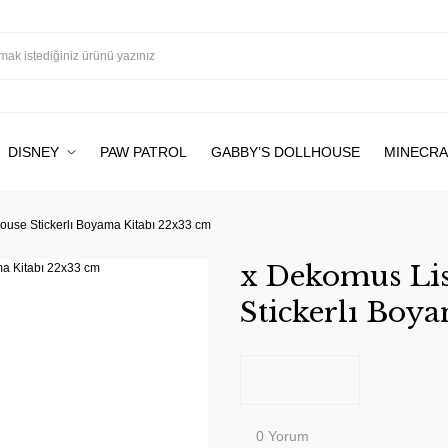
DISNEY
PAW PATROL
GABBY’S DOLLHOUSE
MINECRA
ouse Stickerlı Boyama Kitabı 22x33 cm
x Dekomus Lis
Stickerlı Boy
0 Yorum