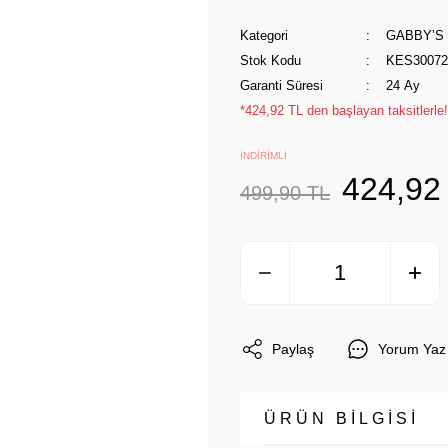
Kategori
GABBY’S
Stok Kodu
KES30072
Garanti Süresi
24 Ay
*424,92 TL den başlayan taksitlerle!
İNDİRİMLİ
424,92
499,90 TL
Paylaş
Yorum Yaz
ÜRÜN BİLGİSİ