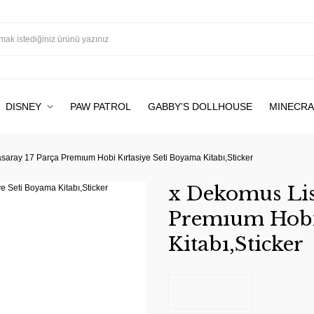
DISNEY
PAW PATROL
GABBY’S DOLLHOUSE
MINECRA
saray 17 Parça Premıum Hobi Kırtasiye Seti Boyama Kitabı,Sticker
x Dekomus Lisa
Premıum Hobi 
Kitabı,Sticker