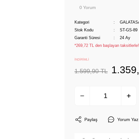
0 Yorum
Kategori
GALATAS
Stok Kodu
ST-GS-89
Garanti Süresi
24 Ay
*269,72 TL den başlayan taksitlerle!
İNDİRİMLİ
1.359
1.599,90 TL
Paylaş
Yorum Yaz