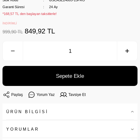
Stok Kodu
GSCASE24005-15PRO
Garanti Süresi
24 Ay
*168,57 TL den başlayan taksitlerle!
İNDİRİMLİ
849,92 TL
999,90 TL
Sepete Ekle
Paylaş
Yorum Yaz
Tavsiye Et
ÜRÜN BİLGİSİ
YORUMLAR