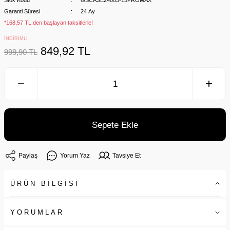
Stok Kodu
GSCASE24005-15PROMAX
Garanti Süresi
24 Ay
*168,57 TL den başlayan taksitlerle!
İNDİRİMLİ
849,92 TL
999,90 TL
Sepete Ekle
Paylaş
Yorum Yaz
Tavsiye Et
ÜRÜN BİLGİSİ
YORUMLAR