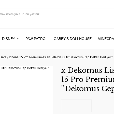
DISNEY
PAW PATROL
GABBY’S DOLLHOUSE
MINECRA
saray Iphone 15 Pro Premium Aslan Telefon Kılıfı ''Dekomus Cep Defteri Hediyeli''
x Dekomus Lis
15 Pro Premium
''Dekomus Cep 