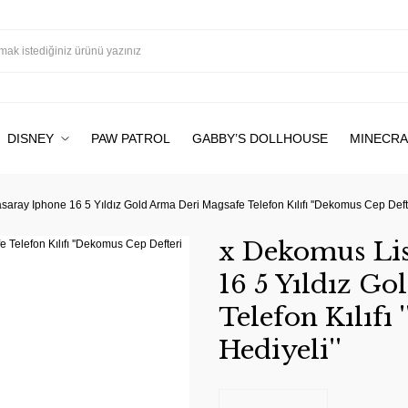
DISNEY
PAW PATROL
GABBY’S DOLLHOUSE
MINECRA
aray Iphone 16 5 Yıldız Gold Arma Deri Magsafe Telefon Kılıfı ''Dekomus Cep Defte
x Dekomus Lis
16 5 Yıldız G
Telefon Kılıfı
Hediyeli''