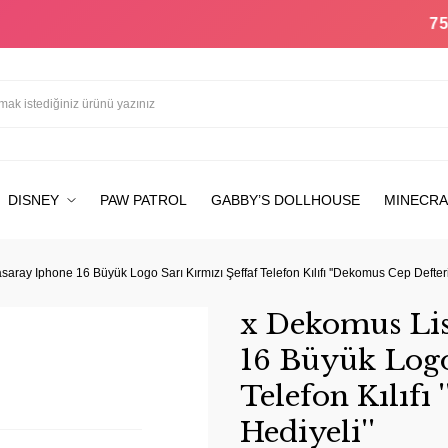
750 TL VE 
DISNEY
PAW PATROL
GABBY’S DOLLHOUSE
MINECRA
aray Iphone 16 Büyük Logo Sarı Kırmızı Şeffaf Telefon Kılıfı ''Dekomus Cep Defteri 
x Dekomus Lis
16 Büyük Logo
Telefon Kılıfı
Hediyeli''