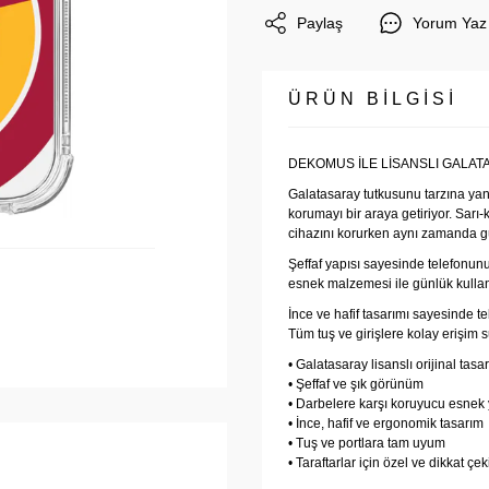
Paylaş
Yorum Yaz
ÜRÜN BİLGİSİ
DEKOMUS İLE LİSANSLI GALATA
Galatasaray tutkusunu tarzına yan
korumayı bir araya getiriyor. Sarı-k
cihazını korurken aynı zamanda güç
Şeffaf yapısı sayesinde telefonun
esnek malzemesi ile günlük kullan
İnce ve hafif tasarımı sayesinde t
Tüm tuş ve girişlere kolay erişim s
• Galatasaray lisanslı orijinal tasa
• Şeffaf ve şık görünüm
• Darbelere karşı koruyucu esnek 
• İnce, hafif ve ergonomik tasarım
• Tuş ve portlara tam uyum
• Taraftarlar için özel ve dikkat çek