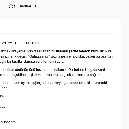
Tavsiye Et
SARAY TELEFON KILIFI
sıtmak isteyenler için tasarlanan bu
lisanslı şeffaf telefon kılıfı
, şıklık ve
ırmızı renk geçişli “Galatasaray” yazı tasarımıyla dikkat çeken bu özel kılıf,
lü bir taraftar duruşu sergilemeni sağlar.
un orijinal görünümünü bozmadan kullanılır. Darbelere karşı dayanıklı
ımda oluşabilecek çizik ve darbelere karşı ekstra koruma sağlar.
elefonuna tam uyum sağlar, cebinde veya çantanda rahatlıkla taşınabilir.
unar.
rım
yapı
ici tasarım