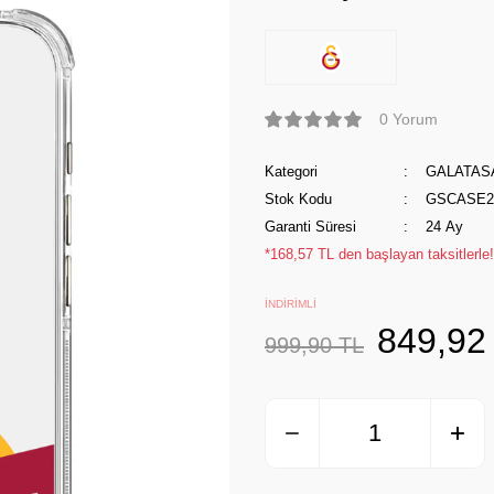
0 Yorum
Kategori
GALATAS
Stok Kodu
GSCASE24
Garanti Süresi
24 Ay
*168,57 TL den başlayan taksitlerle!
İNDİRİMLİ
849,92
999,90 TL