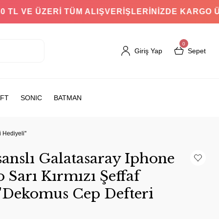
ÜZERİ TÜM ALIŞVERİŞLERİNİZDE KAR
0
Giriş Yap
Sepet
FT
SONIC
BATMAN
Hediyeli''
anslı Galatasaray Iphone
 Sarı Kırmızı Şeffaf
 ''Dekomus Cep Defteri