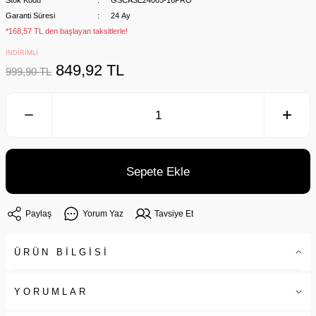
Stok Kodu
GSCASE24005-16PRO
Garanti Süresi
24 Ay
*168,57 TL den başlayan taksitlerle!
İNDİRİMLİ
849,92 TL
999,90 TL
Sepete Ekle
Paylaş
Yorum Yaz
Tavsiye Et
ÜRÜN BİLGİSİ
YORUMLAR