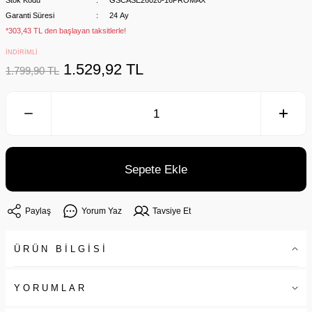
Stok Kodu
GSCASE26020-16PROMAX
Garanti Süresi
24 Ay
*303,43 TL den başlayan taksitlerle!
İNDİRİMLİ
1.529,92 TL
1.799,90 TL
Sepete Ekle
Paylaş
Yorum Yaz
Tavsiye Et
ÜRÜN BİLGİSİ
YORUMLAR