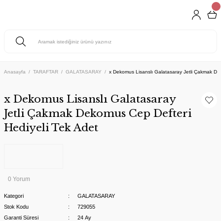
Anasayfa
TARAFTAR
GALATASARAY
x Dekomus Lisanslı Galatasaray Jetli Çakmak De
x Dekomus Lisanslı Galatasaray
Jetli Çakmak Dekomus Cep Defteri
Hediyeli Tek Adet
0 Yorum
Kategori
GALATASARAY
Stok Kodu
729055
Garanti Süresi
24 Ay