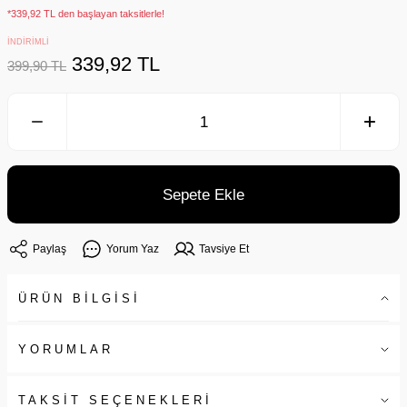
*339,92 TL den başlayan taksitlerle!
İNDİRİMLİ
339,92 TL
399,90 TL
Sepete Ekle
Paylaş
Yorum Yaz
Tavsiye Et
ÜRÜN BİLGİSİ
YORUMLAR
TAKSİT SEÇENEKLERİ