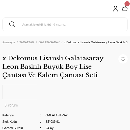
Anasayfa
TARAFTAR
GALATASARAY
x Dekomus Lisanslı Galatasaray Leon Baskılı Bü
x Dekomus Lisanslı Galatasaray
Leon Baskılı Büyük Boy Lise
Çantası Ve Kalem Çantası Seti
0 Yorum
Kategori
GALATASARAY
Stok Kodu
ST-GS-91
Garanti Süresi
24 Ay