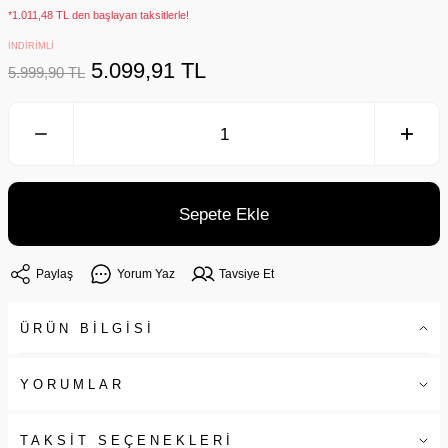
*1.011,48 TL den başlayan taksitlerle!
İNDİRİMLİ
5.099,91 TL
5.999,90 TL
Sepete Ekle
Paylaş
Yorum Yaz
Tavsiye Et
ÜRÜN BİLGİSİ
YORUMLAR
TAKSİT SEÇENEKLERİ