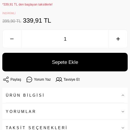
*339,91 TL den başlayan taksitlerle!
İNDİRİMLİ
339,91 TL
399,90 TL
Sepete Ekle
Paylaş
Yorum Yaz
Tavsiye Et
ÜRÜN BİLGİSİ
YORUMLAR
TAKSİT SEÇENEKLERİ