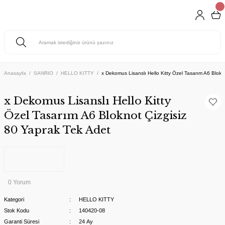
Anasayfa
SANRIO
HELLO KITTY
x Dekomus Lisanslı Hello Kitty Özel Tasarım A6 Blokn
x Dekomus Lisanslı Hello Kitty
Özel Tasarım A6 Bloknot Çizgisiz
80 Yaprak Tek Adet
0 Yorum
Kategori
HELLO KITTY
Stok Kodu
140420-08
Garanti Süresi
24 Ay