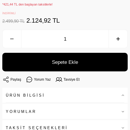
*421,44 TL den başlayan taksitlerle!
İNDİRİMLİ
2.124,92 TL
2.499,90 TL
Sepete Ekle
Paylaş
Yorum Yaz
Tavsiye Et
ÜRÜN BİLGİSİ
YORUMLAR
TAKSİT SEÇENEKLERİ