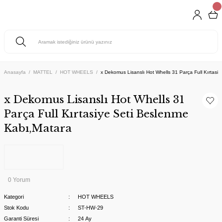
Anasayfa
MATTEL
HOT WHEELS
x Dekomus Lisanslı Hot Whells 31 Parça Full Kırtasi
x Dekomus Lisanslı Hot Whells 31
Parça Full Kırtasiye Seti Beslenme
Kabı,Matara
0 Yorum
Kategori
HOT WHEELS
Stok Kodu
ST-HW-29
Garanti Süresi
24 Ay