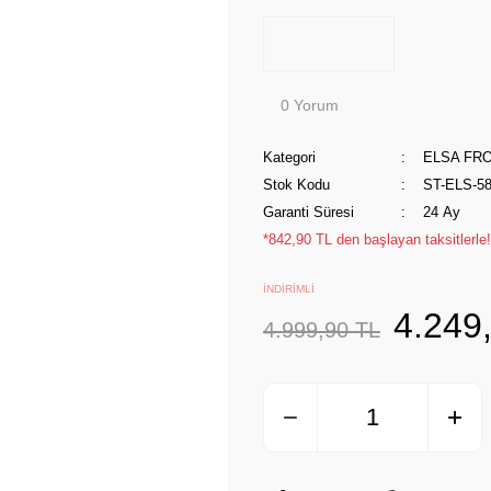
0 Yorum
Kategori
ELSA FR
Stok Kodu
ST-ELS-5
Garanti Süresi
24 Ay
*842,90 TL den başlayan taksitlerle!
İNDİRİMLİ
4.249
4.999,90 TL