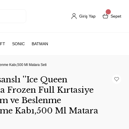
Giriş Yap
Sepet
FT
SONIC
BATMAN
slenme Kabı,500 Ml Matara Seti
nslı ''Ice Queen
sa Frozen Full Kırtasiye
em ve Beslenme
nme Kabı,500 Ml Matara