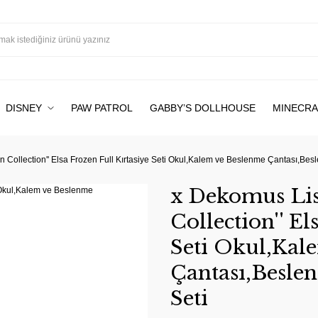
DISNEY
PAW PATROL
GABBY’S DOLLHOUSE
MINECRA
n Collection'' Elsa Frozen Full Kırtasiye Seti Okul,Kalem ve Beslenme Çantası,Be
x Dekomus Lisa
Collection'' El
Seti Okul,Kal
Çantası,Besle
Seti