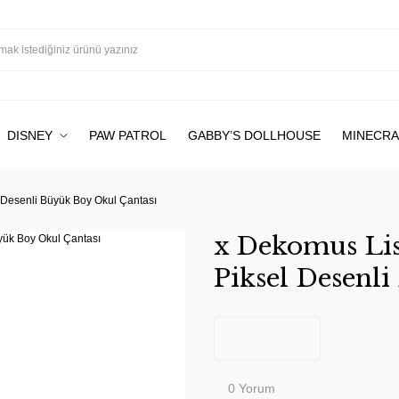
DISNEY
PAW PATROL
GABBY’S DOLLHOUSE
MINECRA
 Desenli Büyük Boy Okul Çantası
x Dekomus Lis
Piksel Desenl
0 Yorum