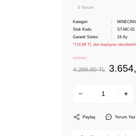
0 Yorum
Kategori
MINECRA
Stok Kodu
ST-MC-01
Garanti Süresi
24 Ay
*724,89 TL den başlayan taksitlerle!
İNDİRİMLİ
3.654
4.299,90 TL
Paylaş
Yorum Yaz