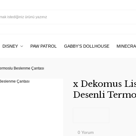
DISNEY
PAW PATROL
GABBY’S DOLLHOUSE
MINECRA
Termoslu Beslenme Çantası
x Dekomus Lis
Desenli Termo
0 Yorum