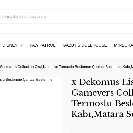
DISNEY
PAW PATROL
GABBY’S DOLLHOUSE
MINECRA
Gamevers Collection Okul,Kalem ve Termoslu Beslenme Çantası,Beslenme Kabı,M
x Dekomus Lis
Gamevers Coll
Termoslu Besl
Kabı,Matara S