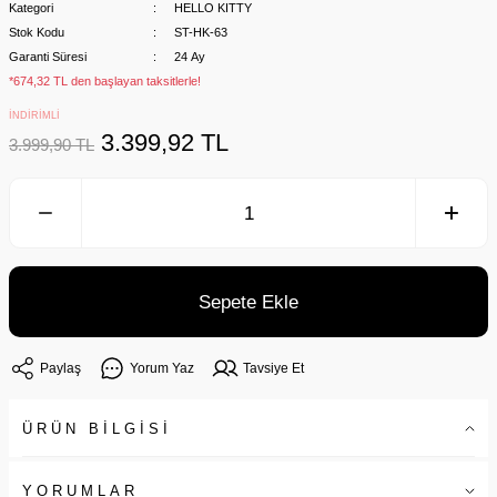
Kategori
HELLO KITTY
Stok Kodu
ST-HK-63
Garanti Süresi
24 Ay
*674,32 TL den başlayan taksitlerle!
İNDİRİMLİ
3.399,92 TL
3.999,90 TL
Sepete Ekle
Paylaş
Yorum Yaz
Tavsiye Et
ÜRÜN BİLGİSİ
YORUMLAR