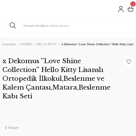
Anasayfa
SANRIO
HELLO KITTY
x Dekomus ''Love Shine Collection'' Hello Kitty Lisa
x Dekomus ''Love Shine
Collection'' Hello Kitty Lisanslı
Ortopedik İlkokul,Beslenme ve
Kalem Çantası,Matara,Beslenme
Kabı Seti
0 Yorum