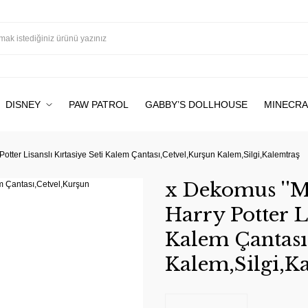
DISNEY
PAW PATROL
GABBY’S DOLLHOUSE
MINECRA
 Potter Lisanslı Kırtasiye Seti Kalem Çantası,Cetvel,Kurşun Kalem,Silgi,Kalemtraş
x Dekomus ''Ma
Harry Potter Li
Kalem Çantası
Kalem,Silgi,K