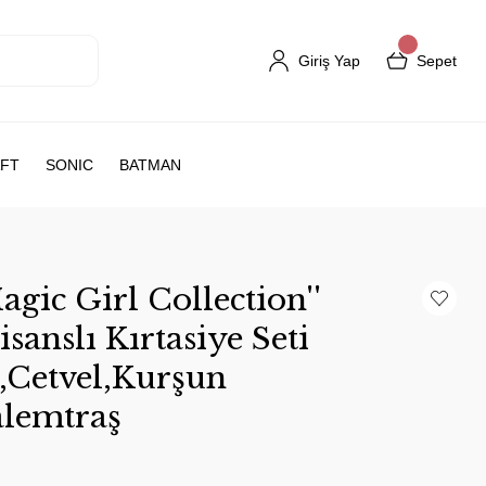
Giriş Yap
Sepet
FT
SONIC
BATMAN
gic Girl Collection''
sanslı Kırtasiye Seti
,Cetvel,Kurşun
alemtraş