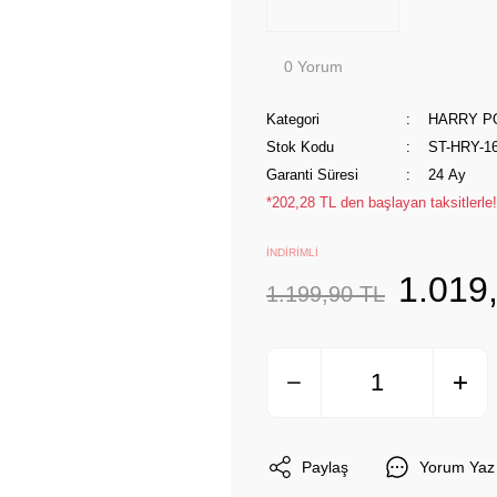
0 Yorum
Kategori
HARRY P
Stok Kodu
ST-HRY-1
Garanti Süresi
24 Ay
*202,28 TL den başlayan taksitlerle!
İNDİRİMLİ
1.019
1.199,90 TL
Paylaş
Yorum Yaz