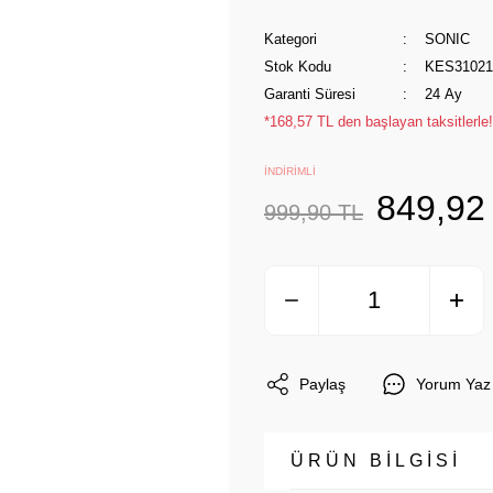
Kategori
SONIC
Stok Kodu
KES31021
Garanti Süresi
24 Ay
*168,57 TL den başlayan taksitlerle!
İNDİRİMLİ
849,92
999,90 TL
Paylaş
Yorum Yaz
ÜRÜN BİLGİSİ