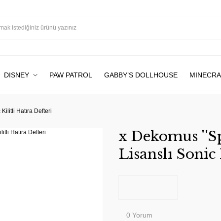
DISNEY
PAW PATROL
GABBY’S DOLLHOUSE
MINECRA
ilitli Hatıra Defteri
x Dekomus ''Sp
Lisanslı Sonic 
0 Yorum