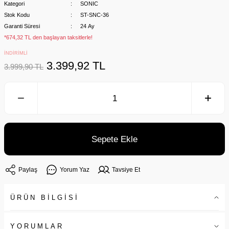
Kategori
SONIC
Stok Kodu
ST-SNC-36
Garanti Süresi
24 Ay
*674,32 TL den başlayan taksitlerle!
İNDİRİMLİ
3.399,92 TL
3.999,90 TL
Sepete Ekle
Paylaş
Yorum Yaz
Tavsiye Et
ÜRÜN BİLGİSİ
YORUMLAR