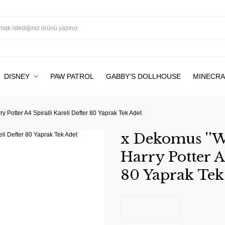
DISNEY
PAW PATROL
GABBY’S DOLLHOUSE
MINECRA
ry Potter A4 Spiralli Kareli Defter 80 Yaprak Tek Adet
x Dekomus ''Wi
Harry Potter A
80 Yaprak Tek