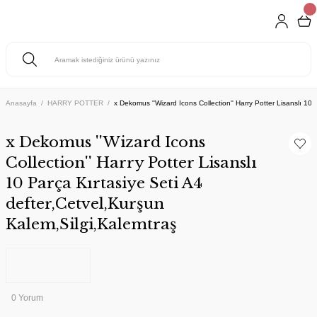
Anasayfa
HARRY POTTER
x Dekomus ''Wizard Icons Collection'' Harry Potter Lisanslı 10
x Dekomus ''Wizard Icons
Collection'' Harry Potter Lisanslı
10 Parça Kırtasiye Seti A4
defter,Cetvel,Kurşun
Kalem,Silgi,Kalemtraş
0 Yorum