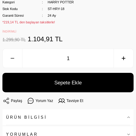
Kategori
HARRY POTTER
Stok Kodu
ST-HRY-18
Garanti Süresi
24 Ay
*219,14 TL den başlayan taksitlerle!
İNDİRİMLİ
1.104,91 TL
1.299,90 TL
Sepete Ekle
Paylaş
Yorum Yaz
Tavsiye Et
ÜRÜN BİLGİSİ
YORUMLAR