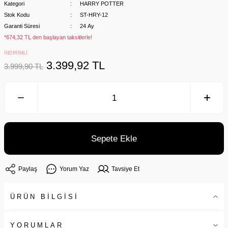
Kategori
HARRY POTTER
Stok Kodu
ST-HRY-12
Garanti Süresi
24 Ay
*674,32 TL den başlayan taksitlerle!
İNDİRİMLİ
3.399,92 TL
3.999,90 TL
Sepete Ekle
Paylaş
Yorum Yaz
Tavsiye Et
ÜRÜN BİLGİSİ
YORUMLAR