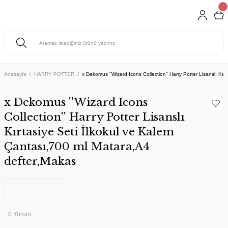
Anasayfa
HARRY POTTER
x Dekomus ''Wizard Icons Collection'' Harry Potter Lisanslı Kı
x Dekomus ''Wizard Icons
Collection'' Harry Potter Lisanslı
Kırtasiye Seti İlkokul ve Kalem
Çantası,700 ml Matara,A4
defter,Makas
0 Yorum