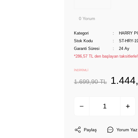
0 Yorum
Kategori
HARRY P
Stok Kodu
ST-HRY-1
Garanti Süresi
24 Ay
*286,57 TL den başlayan taksitlerle!
İNDİRİMLİ
1.444
1.699,90 TL
Paylaş
Yorum Yaz