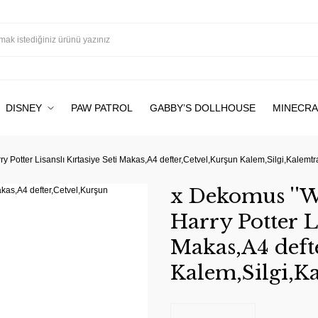
DISNEY
PAW PATROL
GABBY’S DOLLHOUSE
MINECRA
ry Potter Lisanslı Kırtasiye Seti Makas,A4 defter,Cetvel,Kurşun Kalem,Silgi,Kalemtr
x Dekomus ''Wi
Harry Potter Li
Makas,A4 deft
Kalem,Silgi,K