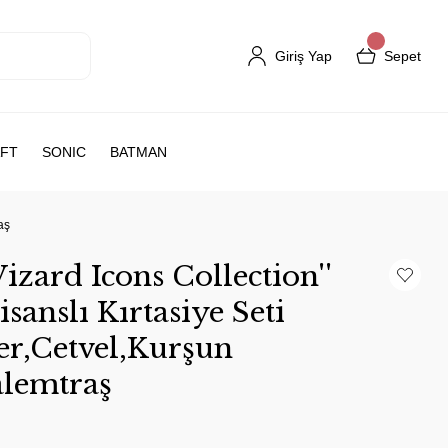
Giriş Yap
Sepet
FT
SONIC
BATMAN
aş
zard Icons Collection''
sanslı Kırtasiye Seti
er,Cetvel,Kurşun
alemtraş