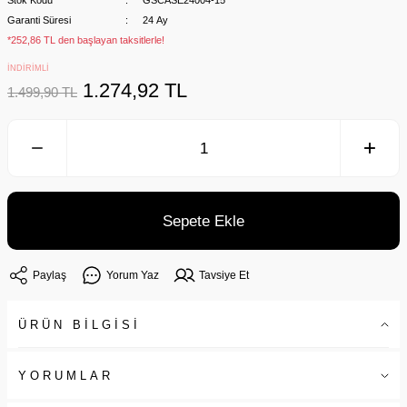
Stok Kodu
GSCASE24004-15
Garanti Süresi
24 Ay
*252,86 TL den başlayan taksitlerle!
İNDİRİMLİ
1.274,92 TL
1.499,90 TL
Sepete Ekle
Paylaş
Yorum Yaz
Tavsiye Et
ÜRÜN BİLGİSİ
YORUMLAR