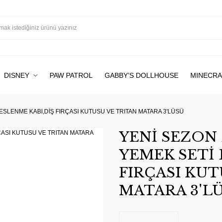
DISNEY
PAW PATROL
GABBY’S DOLLHOUSE
MINECRA
ESLENME KABI,DİŞ FIRÇASI KUTUSU VE TRITAN MATARA 3'LÜSÜ
YENİ SEZON
YEMEK SETİ 
FIRÇASI KUT
MATARA 3'L