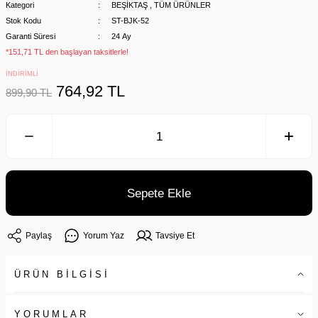
Kategori
BEŞİKTAŞ
,
TÜM ÜRÜNLER
Stok Kodu
ST-BJK-52
Garanti Süresi
24 Ay
*151,71 TL den başlayan taksitlerle!
İNDİRİMLİ
764,92 TL
899,90 TL
Sepete Ekle
Paylaş
Yorum Yaz
Tavsiye Et
ÜRÜN BİLGİSİ
YORUMLAR