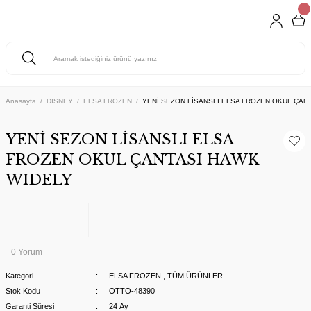
Anasayfa
DISNEY
ELSA FROZEN
YENİ SEZON LİSANSLI ELSA FROZEN OKUL ÇAN
YENİ SEZON LİSANSLI ELSA
FROZEN OKUL ÇANTASI HAWK
WIDELY
0 Yorum
Kategori
ELSA FROZEN
,
TÜM ÜRÜNLER
Stok Kodu
OTTO-48390
Garanti Süresi
24 Ay