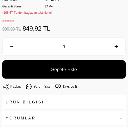
Stok Kodu
ST-HK-25
Garanti Süresi
24 Ay
*168,57 TL den başlayan taksitlerle!
İNDİRİMLİ
849,92 TL
999,90 TL
Sepete Ekle
Paylaş
Yorum Yaz
Tavsiye Et
ÜRÜN BİLGİSİ
YORUMLAR