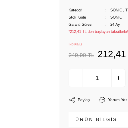
Kategori
SONIC
,
T
Stok Kodu
SONIC
Garanti Süresi
24 Ay
*212,41 TL den başlayan taksitlerle!
İNDİRİMLİ
212,41
249,90 TL
Paylaş
Yorum Yaz
ÜRÜN BİLGİSİ