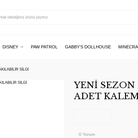
DISNEY
PAW PATROL
GABBY’S DOLLHOUSE
MINECRA
KILABİLİR SİLGİ
YENİ SEZON 
ADET KALEME
0 Yorum