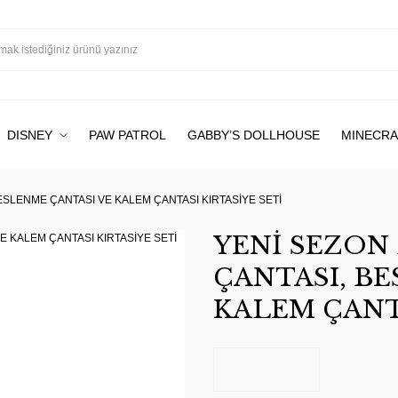
DISNEY
PAW PATROL
GABBY’S DOLLHOUSE
MINECRA
ESLENME ÇANTASI VE KALEM ÇANTASI KIRTASİYE SETİ
YENİ SEZON 
ÇANTASI, B
KALEM ÇANTA