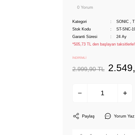
0 Yorum
Kategori
SONIC
,
T
Stok Kodu
ST-SNC-1
Garanti Süresi
24 Ay
*505,73 TL den başlayan taksitlerle!
İNDİRİMLİ
2.549
2.999,90 TL
Paylaş
Yorum Yaz