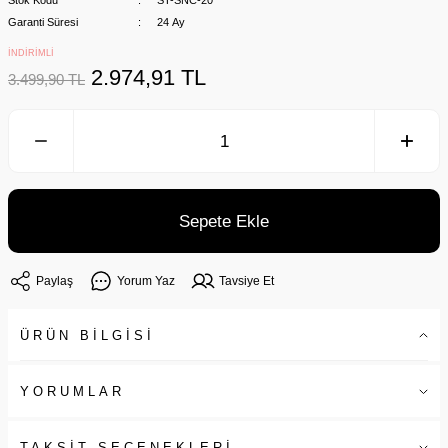
Stok Kodu
ST-SNC-20
Garanti Süresi
24 Ay
İNDİRİMLİ
2.974,91 TL
3.499,90 TL
Sepete Ekle
Paylaş
Yorum Yaz
Tavsiye Et
ÜRÜN BİLGİSİ
YORUMLAR
TAKSİT SEÇENEKLERİ