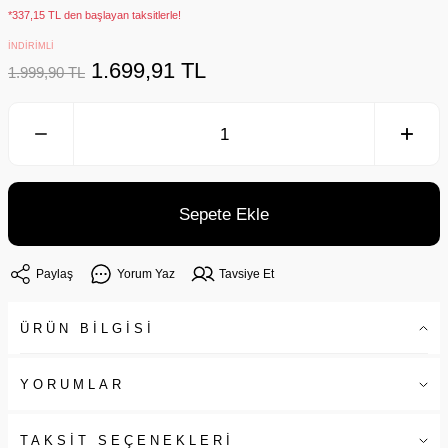
*337,15 TL den başlayan taksitlerle!
İNDİRİMLİ
1.699,91 TL
1.999,90 TL
Sepete Ekle
Paylaş
Yorum Yaz
Tavsiye Et
ÜRÜN BİLGİSİ
YORUMLAR
TAKSİT SEÇENEKLERİ