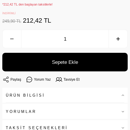
*212,42 TL den başlayan taksitlerle!
İNDİRİMLİ
212,42 TL
249,90 TL
Sepete Ekle
Paylaş
Yorum Yaz
Tavsiye Et
ÜRÜN BİLGİSİ
YORUMLAR
TAKSİT SEÇENEKLERİ