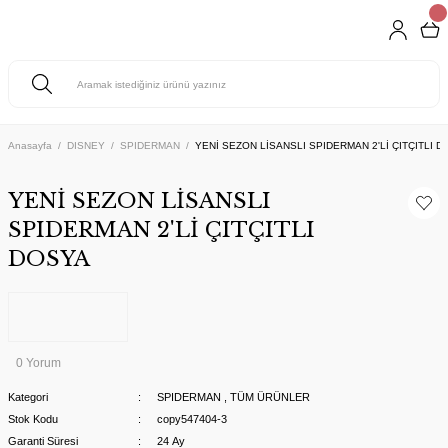
Anasayfa
DISNEY
SPIDERMAN
YENİ SEZON LİSANSLI SPIDERMAN 2'Lİ ÇITÇITLI 
YENİ SEZON LİSANSLI
SPIDERMAN 2'Lİ ÇITÇITLI
DOSYA
0 Yorum
Kategori
SPIDERMAN
,
TÜM ÜRÜNLER
Stok Kodu
copy547404-3
Garanti Süresi
24 Ay