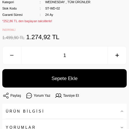
Kategori
WEDNESDAY
,
TÜM ÜRÜNLER
Stok Kodu
ST-WD-02
Garanti Süresi
24 Ay
*252,86 TL den başlayan taksitlerle!
İNDİRİMLİ
1.274,92 TL
1.499,90 TL
Sepete Ekle
Paylaş
Yorum Yaz
Tavsiye Et
ÜRÜN BİLGİSİ
YORUMLAR