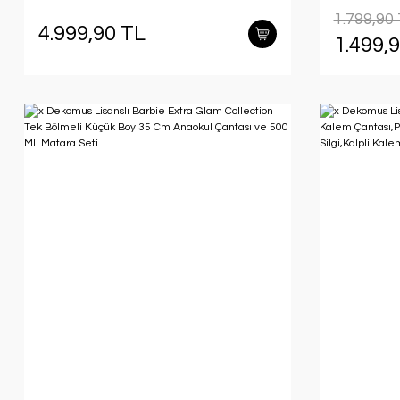
Matara,Uçlu Kalem,Kumbara
Kalem Se
1.799,90
Seti
4.999,90 TL
1.499,