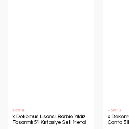
İNDİRİMLİ
İNDİRİMLİ
x Dekomus Lisanslı Barbie Yıldız
x Dekomu
Tasarımlı 5'li Kırtasiye Seti Metal
Çanta 5'li
Kalem Kutusu,Cetvel,Kalem
Defter,S