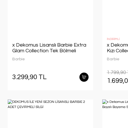
İNDİRİMLİ
x Dekomus Lisanslı Barbie Extra
x Dekomu
Glam Collection Tek Bölmeli
Kızı Coll
Küçük Boy 35 Cm Anaokul
Çantası,
Barbie
Barbie
Çantası ve 500 ML Matara Seti
Kalem,Rok
Kalemtra
1.799,90
3.299,90 TL
1.699,