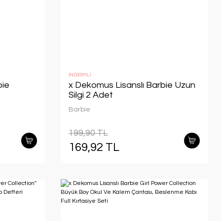
İNDİRİMLİ
bie
x Dekomus Lisanslı Barbie Uzun
Silgi 2 Adet
Barbie
199,90 TL
169,92 TL