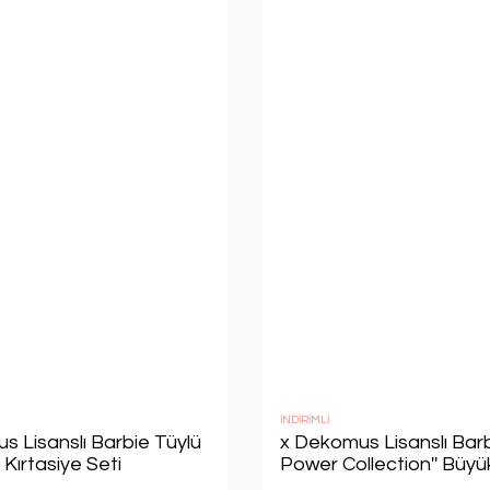
İNDİRİMLİ
s Lisanslı Barbie Tüylü
x Dekomus Lisanslı Barbi
 Kırtasiye Seti
Power Collection'' Büy
ticker,Geçmeli Kalem
Okul Çantası ''Dekomu