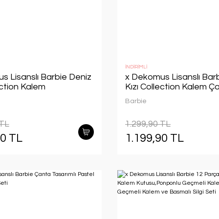
İNDİRİMLİ
s Lisanslı Barbie Deniz
x Dekomus Lisanslı Bar
ection Kalem
Kızı Collection Kalem Ç
Parlak Geçmeli
Barbie
et Silgi,Kalpli
ş ve Kurşun Kalem Seti
 TL
1.299,90 TL
00 TL
1.199,90 TL