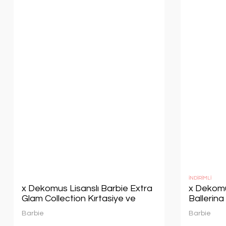
İNDİRİMLİ
x Dekomus Lisanslı Barbie Extra
x Dekomu
Glam Collection Kırtasiye ve
Ballerina
Hobi Seti Tek Bölmeli Küçük Boy
Çantası,
Barbie
Barbie
35 Cm Anaokul Çantası,500 ML
Kalem,Si