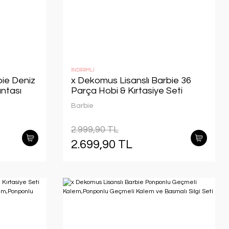
İNDİRİMLİ
bie Deniz
x Dekomus Lisanslı Barbie 36
antası
Parça Hobi & Kırtasiye Seti
Cetvel,Makas,Geçmeli
Barbie
Kalem,Boyama Seti
2.999,90 TL
2.699,90 TL