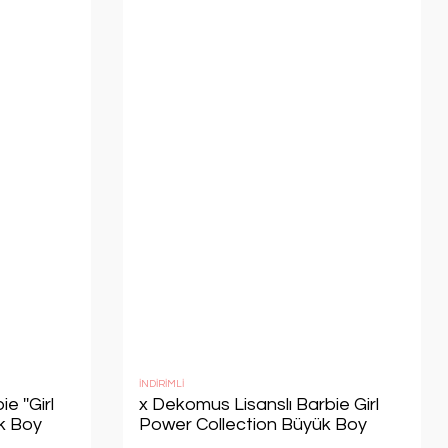
İNDİRİMLİ
e ''Girl
x Dekomus Lisanslı Barbie Girl
ük Boy
Power Collection Büyük Boy
s Cep
Okul Ve Kalem Çantası,