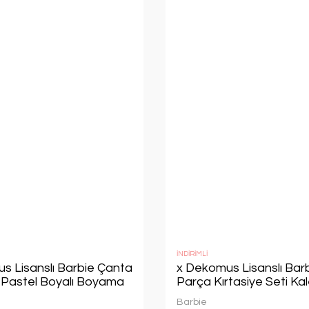
İNDİRİMLİ
s Lisanslı Barbie Çanta
x Dekomus Lisanslı Bar
ı Pastel Boyalı Boyama
Parça Kırtasiye Seti Ka
Kutusu,Ponponlu Geçme
Barbie