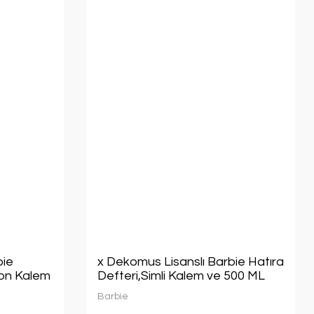
bie
x Dekomus Lisanslı Barbie Hatıra
ion Kalem
Defteri,Simli Kalem ve 500 ML
Matara Seti
Barbie