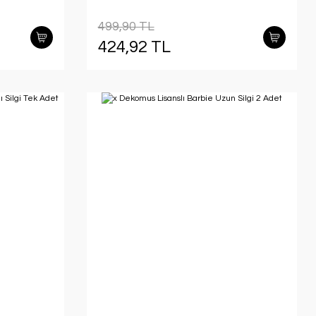
li Kalem
ve Basmalı Silgi Seti
499,90 TL
424,92 TL