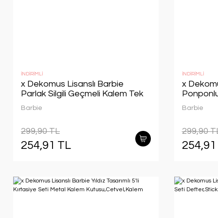
İNDİRİMLİ
İNDİRİMLİ
x Dekomus Lisanslı Barbie
x Dekomu
Parlak Silgili Geçmeli Kalem Tek
Ponponlu
Adet
Adet
Barbie
Barbie
299,90 TL
299,90 T
254,91 TL
254,91