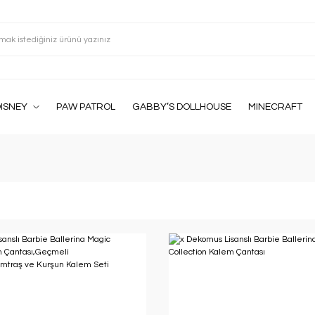
ISNEY
PAW PATROL
GABBY’S DOLLHOUSE
MINECRAFT