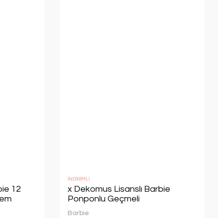
İNDİRİMLİ
bie 12
x Dekomus Lisanslı Barbie
lem
Ponponlu Geçmeli
li
Kalem,Ponponlu Geçmeli Kalem
Barbie