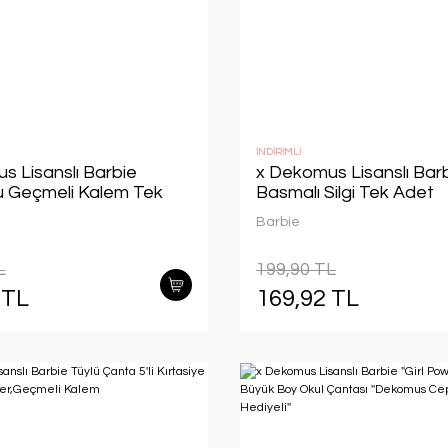
İNDİRİMLİ
s Lisanslı Barbie
x Dekomus Lisanslı Bar
 Geçmeli Kalem Tek
Basmalı Silgi Tek Adet
Barbie
L
199,90 TL
 TL
169,92 TL