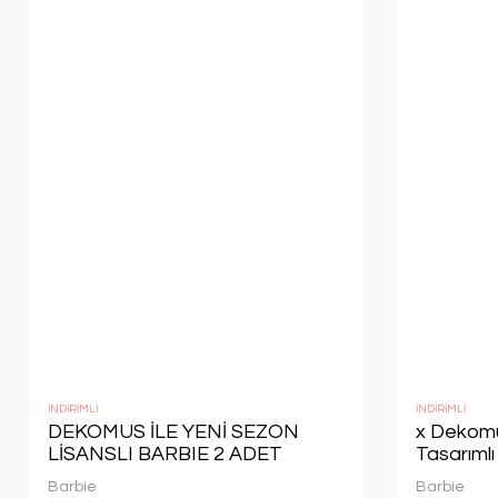
İNDİRİMLİ
İNDİRİMLİ
DEKOMUS İLE YENİ SEZON
x Dekomu
LİSANSLI BARBIE 2 ADET
Tasarıml
ÇEVİRMELİ SİLGİ
Seti
Barbie
Barbie