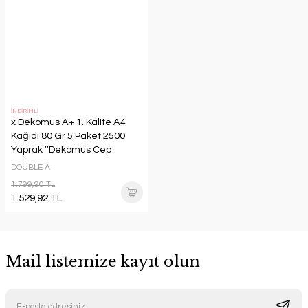
İNDİRİMLİ
x Dekomus A+ 1. Kalite A4
Kağıdı 80 Gr 5 Paket 2500
Yaprak ''Dekomus Cep
Defteri Hediyeli''
DOUBLE A
1.799,90 TL
1.529,92 TL
Mail listemize kayıt olun