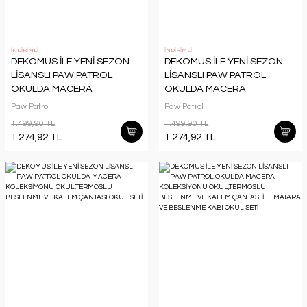
İNDİRİMLİ
İNDİRİMLİ
DEKOMUS İLE YENİ SEZON
DEKOMUS İLE YENİ SEZON
LİSANSLI PAW PATROL
LİSANSLI PAW PATROL
OKULDA MACERA
OKULDA MACERA
KOLEKSİYONU TERMOSLU
KOLEKSİYONU TERMOSLU
Paw Patrol
Paw Patrol
BESLENME ÇANTASI
BESLENME ÇANTASI SETİ
1.499,90 TL
1.499,90 TL
1.274,92 TL
1.274,92 TL