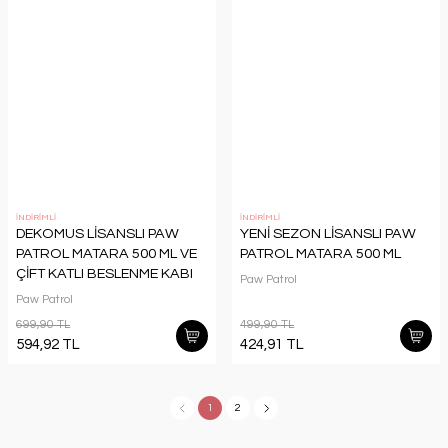
İNDİRİMLİ
İNDİRİMLİ
DEKOMUS LİSANSLI PAW
YENİ SEZON LİSANSLI PAW
PATROL MATARA 500 ML VE
PATROL MATARA 500 ML
ÇİFT KATLI BESLENME KABI
Paw Patrol
SETİ
Paw Patrol
699,90 TL
499,90 TL
594,92 TL
424,91 TL
1
2