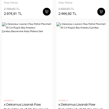
Çantası,Termoslu Beslenme
Kalem Çantası Seti
Paw Patrol
Paw Patrol
Çantası ve Kalem Çantası
3.499,90 TL
2.899,90 TL
Seti
2.974,91 TL
2.464,92 TL
İNDİRİMLİ
İNDİRİMLİ
x Dekomus Lisanslı Paw
x Dekomus Lisanslı Paw