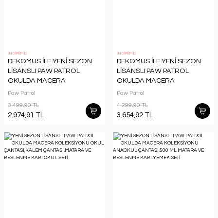
İNDİRİMLİ
İNDİRİMLİ
DEKOMUS İLE YENİ SEZON
DEKOMUS İLE YENİ SEZON
LİSANSLI PAW PATROL
LİSANSLI PAW PATROL
OKULDA MACERA
OKULDA MACERA
KOLEKSİYONU
KOLEKSİYONU
Paw Patrol
Paw Patrol
OKUL,TERMOSLU BESLENME
OKUL,TERMOSLU BESLENME
3.499,90 TL
4.299,90 TL
VE KALEM ÇANTASI OKUL
VE KALEM ÇANTASI İLE
2.974,91 TL
3.654,92 TL
SETİ
MATARA VE BESLENME KABI
OKUL SETİ