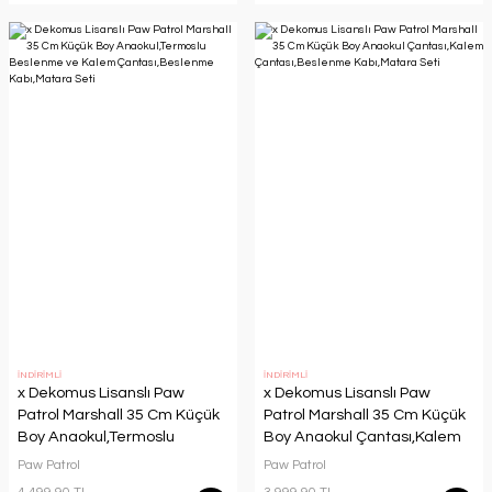
İNDİRİMLİ
İNDİRİMLİ
x Dekomus Lisanslı Paw
x Dekomus Lisanslı Paw
Patrol Marshall 35 Cm Küçük
Patrol Marshall 35 Cm Küçük
Boy Anaokul,Termoslu
Boy Anaokul Çantası,Kalem
Beslenme ve Kalem
Çantası,Beslenme
Paw Patrol
Paw Patrol
Çantası,Beslenme
Kabı,Matara Seti