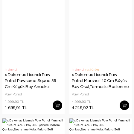
İNDİRİMLİ
İNDİRİMLİ
YENİ ÜRÜN
x Dekomus Lisanslı Paw
x Dekomus Lisanslı Paw
Patrol Pawsome Squad 35
Patrol Marshall 40 Cm Büyük
Cm Küçük Boy Anaokul
Boy Okul,Termoslu Beslenme
Çantası
ve Kalem Çantası,Beslenme
Paw Patrol
Paw Patrol
Kabı,Matara Seti
1.999,90 TL
4.999,90 TL
1.699,91 TL
4.249,92 TL