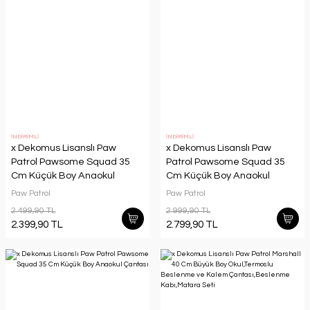
İNDİRİMLİ
İNDİRİMLİ
x Dekomus Lisanslı Paw
x Dekomus Lisanslı Paw
Patrol Pawsome Squad 35
Patrol Pawsome Squad 35
Cm Küçük Boy Anaokul
Cm Küçük Boy Anaokul
Çantası,Beslenme Kabı ve
Çantası ve Kalem Çantası
Paw Patrol
Paw Patrol
500 ML Matara Seti
Seti
2.499,90 TL
2.999,90 TL
2.399,90 TL
2.799,90 TL