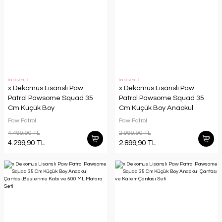
İNDİRİMLİ
İNDİRİMLİ
x Dekomus Lisanslı Paw
x Dekomus Lisanslı Paw
Patrol Pawsome Squad 35
Patrol Pawsome Squad 35
Cm Küçük Boy
Cm Küçük Boy Anaokul
Anaokul,Termoslu Beslenme
Çantası,Kalem
Paw Patrol
Paw Patrol
ve Kalem Çantası,Beslenme
Çantası,Beslenme Kabı ve
4.499,90 TL
2.999,90 TL
Kabı,500 ML Matara Seti
500 ML Matara Seti
4.299,90 TL
2.899,90 TL