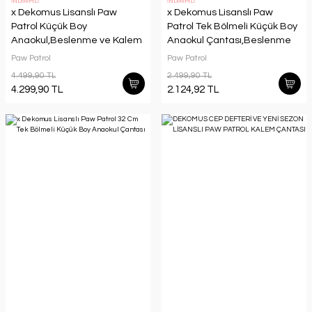
İNDİRİMLİ
İNDİRİMLİ
x Dekomus Lisanslı Paw
x Dekomus Lisanslı Paw
Patrol Küçük Boy
Patrol Tek Bölmeli Küçük Boy
Anaokul,Beslenme ve Kalem
Anaokul Çantası,Beslenme
Çantası,Beslenme
Kabı ve Matara Seti
Paw Patrol
Paw Patrol
Kabı,Matara Seti
4.499,90 TL
2.499,90 TL
4.299,90 TL
2.124,92 TL