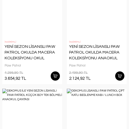
İNDİRİMLİ
İNDİRİMLİ
YENİ SEZON LİSANSLI PAW
YENİ SEZON LİSANSLI PAW
PATROL OKULDA MACERA
PATROL OKULDA MACERA
KOLEKSİYONU OKUL
KOLEKSİYONU ANAOKUL
ÇANTASI,KALEM
ÇANTASI,500 ML MATARA VE
Paw Patrol
Paw Patrol
ÇANTASI,MATARA VE
BESLENME KABI YEMEK SETİ
4.299,90 TL
2.499,90 TL
BESLENME KABI OKUL SETİ
3.654,92 TL
2.124,92 TL