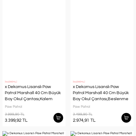
İNDİRİMLİ
İNDİRİMLİ
x Dekomus Lisanslı Paw
x Dekomus Lisanslı Paw
Patrol Marshall 40 Cm Büyük
Patrol Marshall 40 Cm Büyük
Boy Okul Çantası,Kalem
Boy Okul Çantası,Beslenme
Çantası,Beslenme
Kabı,Matara Seti
Paw Patrol
Paw Patrol
Kabı,Matara Seti
3.999,90 TL
3.499,90 TL
3.399,92 TL
2.974,91 TL