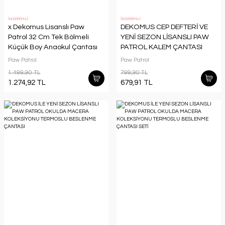
İNDİRİMLİ
İNDİRİMLİ
x Dekomus Lisanslı Paw
DEKOMUS CEP DEFTERİ VE
Patrol 32 Cm Tek Bölmeli
YENİ SEZON LİSANSLI PAW
Küçük Boy Anaokul Çantası
PATROL KALEM ÇANTASI
Paw Patrol
Paw Patrol
1.499,90 TL
799,90 TL
1.274,92 TL
679,91 TL