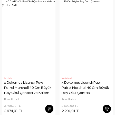
İNDİRİMLİ
İNDİRİMLİ
x Dekomus Lisanslı Paw
x Dekomus Lisanslı Paw
Patrol Marshall 40 Cm Büyük
Patrol Marshall 40 Cm Büyük
Boy Okul Çantası ve Kalem
Boy Okul Çantası
Çantası Seti
Paw Patrol
Paw Patrol
3.499,90 TL
2.699,90 TL
2.974,91 TL
2.294,91 TL