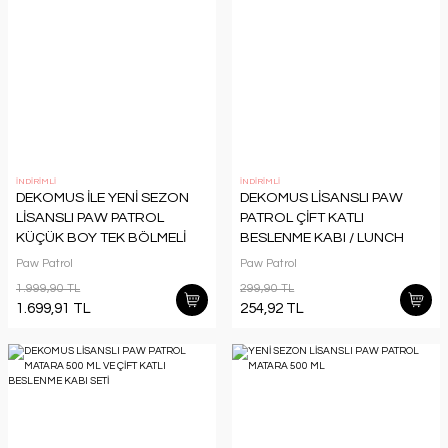
İNDİRİMLİ
İNDİRİMLİ
DEKOMUS İLE YENİ SEZON
DEKOMUS LİSANSLI PAW
LİSANSLI PAW PATROL
PATROL ÇİFT KATLI
KÜÇÜK BOY TEK BÖLMELİ
BESLENME KABI / LUNCH
ANAOKUL ÇANTASI
BOX
Paw Patrol
Paw Patrol
1.999,90 TL
299,90 TL
1.699,91 TL
254,92 TL