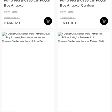
Patrol Marshall 35 Cm Küçük
Patrol Marshall 35 Cm Küçük
Boy Anaokul
Boy Anaokul Çantası
Çantası,Beslenme
Paw Patrol
Paw Patrol
Kabı,Matara Seti
2.899,90 TL
1.999,90 TL
2.464,92 TL
1.699,91 TL