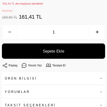
*161,41 TL den başlayan taksitlerle!
İNDİRİMLİ
161,41 TL
189,90 TL
Sepete Ekle
Paylaş
Yorum Yaz
Tavsiye Et
ÜRÜN BİLGİSİ
YORUMLAR
TAKSİT SEÇENEKLERİ