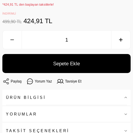
*424,91 TL den başlayan taksitlerle!
İNDİRİMLİ
424,91 TL
499,90 TL
Sepete Ekle
Paylaş
Yorum Yaz
Tavsiye Et
ÜRÜN BİLGİSİ
YORUMLAR
TAKSİT SEÇENEKLERİ