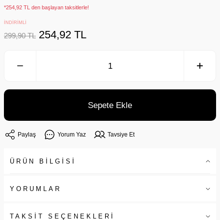
*254,92 TL den başlayan taksitlerle!
İNDİRİMLİ
254,92 TL
299,90 TL
Sepete Ekle
Paylaş
Yorum Yaz
Tavsiye Et
ÜRÜN BİLGİSİ
YORUMLAR
TAKSİT SEÇENEKLERİ