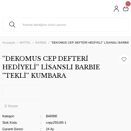
Anasayfa
MATTEL
BARBIE
''DEKOMUS CEP DEFTERİ HEDİYELİ'' LİSANSLI BARBIE 
''DEKOMUS CEP DEFTERİ
HEDİYELİ'' LİSANSLI BARBIE
''TEKLİ'' KUMBARA
0 Yorum
Kategori
BARBIE
Stok Kodu
copy255185-1
Garanti Süresi
24 Ay